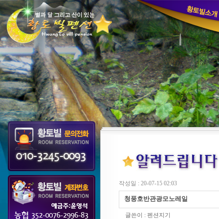
작성일 : 20-07-15 02:03
청풍호반관광모노레일
글쓴이 :
펜션지기